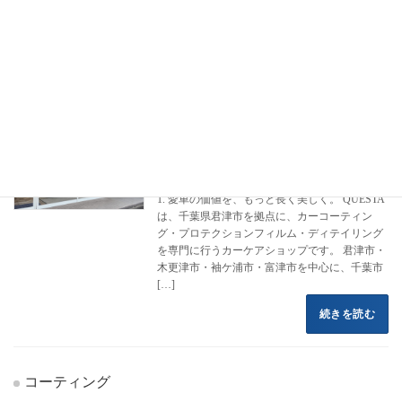
フロントページ
コーティング施工事例
アルファロメオ
ステルビオ
ステルビオ
カーコーティング専門店 クエスタカー
クラウン
ケア
2022年8月16日
1. 愛車の価値を、もっと長く美しく。 QUESTA
は、千葉県君津市を拠点に、カーコーティン
グ・プロテクションフィルム・ディテイリング
を専門に行うカーケアショップです。 君津市・
木更津市・袖ケ浦市・富津市を中心に、千葉市
[…]
続きを読む
コーティング