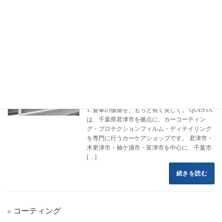
フロントページ
コーティング施工事例
アウディ
A1
A1
カーコーティング専門店 クエスタカー
クラウン
ケア
2022年8月16日
1. 愛車の価値を、もっと長く美しく。 QUESTA
は、千葉県君津市を拠点に、カーコーティン
グ・プロテクションフィルム・ディテイリング
を専門に行うカーケアショップです。 君津市・
木更津市・袖ケ浦市・富津市を中心に、千葉市
[…]
続きを読む
コーティング