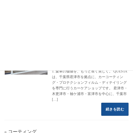
フロントページ
コーティング施工事例
アウディ
e-tron スポーツバック
e-tron スポーツバック
カーコーティング専門店 クエスタカー
クラウン
ケア
2022年8月16日
1. 愛車の価値を、もっと長く美しく。 QUESTA
は、千葉県君津市を拠点に、カーコーティン
グ・プロテクションフィルム・ディテイリング
を専門に行うカーケアショップです。 君津市・
木更津市・袖ケ浦市・富津市を中心に、千葉市
[…]
続きを読む
コーティング