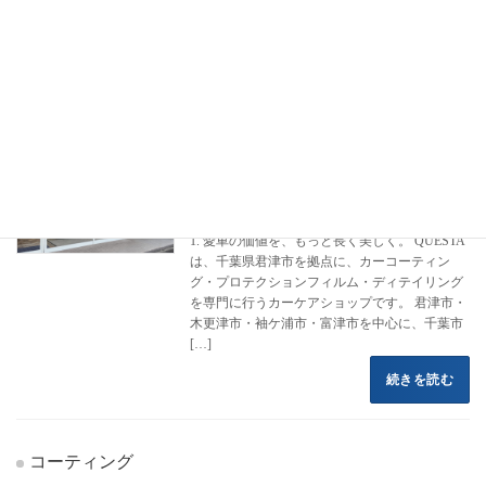
フロントページ
コーティング施工事例
アウディ
e-tron
e-tron
カーコーティング専門店 クエスタカー
クラウン
ケア
2022年8月16日
1. 愛車の価値を、もっと長く美しく。 QUESTA
は、千葉県君津市を拠点に、カーコーティン
グ・プロテクションフィルム・ディテイリング
を専門に行うカーケアショップです。 君津市・
木更津市・袖ケ浦市・富津市を中心に、千葉市
[…]
続きを読む
コーティング