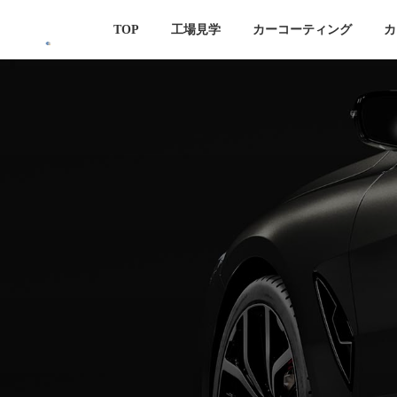
コ
ナ
TOP
工場見学
カーコーティング
カ
ン
ビ
テ
ゲ
ン
ー
ツ
シ
へ
ョ
ス
ン
キ
に
ッ
移
プ
動