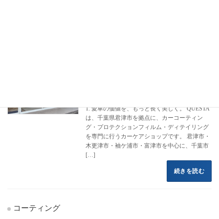
フロントページ
コーティング施工事例
アウディ
RS5
RS5
カーコーティング専門店 クエスタカー
ハイエース
ケア
2022年8月16日
1. 愛車の価値を、もっと長く美しく。 QUESTA
は、千葉県君津市を拠点に、カーコーティン
グ・プロテクションフィルム・ディテイリング
を専門に行うカーケアショップです。 君津市・
木更津市・袖ケ浦市・富津市を中心に、千葉市
[…]
続きを読む
コーティング