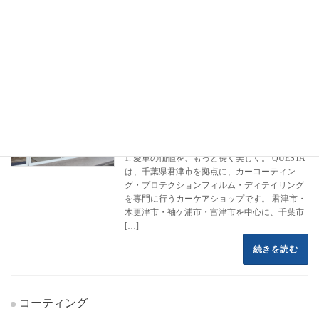
フロントページ
コーティング施工事例
ベンツ
Aクラス
Aクラス
カーコーティング専門店 クエスタカー
ハイエース
ケア
2022年8月16日
1. 愛車の価値を、もっと長く美しく。 QUESTA
は、千葉県君津市を拠点に、カーコーティン
グ・プロテクションフィルム・ディテイリング
を専門に行うカーケアショップです。 君津市・
木更津市・袖ケ浦市・富津市を中心に、千葉市
[…]
続きを読む
コーティング