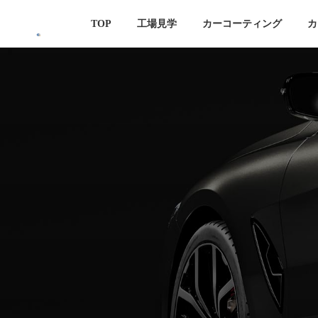
コ
ナ
TOP
工場見学
カーコーティング
カ
ン
ビ
テ
ゲ
ン
ー
ツ
シ
へ
ョ
ス
ン
キ
に
ッ
移
プ
動