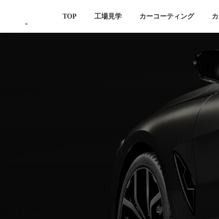
コ
ナ
TOP
工場見学
カーコーティング
カ
ン
ビ
テ
ゲ
ン
ー
ツ
シ
へ
ョ
ス
ン
キ
に
ッ
移
プ
動