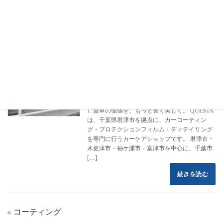
フロントページ
コーティング施工事例
ダイハツ
コペン
コペン
カーコーティング専門店 クエスタカー
ハイエース
ケア
2022年8月16日
1. 愛車の価値を、もっと長く美しく。 QUESTA
は、千葉県君津市を拠点に、カーコーティン
グ・プロテクションフィルム・ディテイリング
を専門に行うカーケアショップです。 君津市・
木更津市・袖ケ浦市・富津市を中心に、千葉市
[…]
続きを読む
コーティング