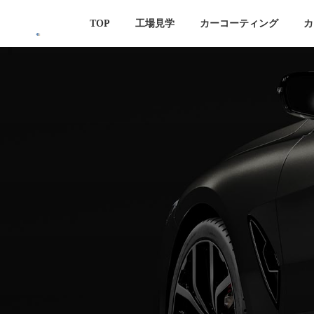
コ
ナ
TOP
工場見学
カーコーティング
カ
ン
ビ
テ
ゲ
ン
ー
ツ
シ
へ
ョ
ス
ン
キ
に
ッ
移
プ
動