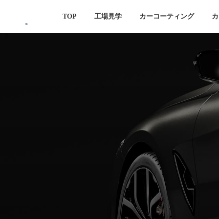
コ
ナ
TOP
工場見学
カーコーティング
カ
ン
ビ
テ
ゲ
ン
ー
ツ
シ
へ
ョ
ス
ン
キ
に
ッ
移
プ
動