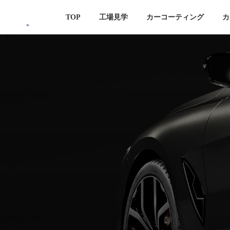
コ
ナ
TOP
工場見学
カーコーティング
カ
ン
ビ
テ
ゲ
ン
ー
ツ
シ
へ
ョ
ス
ン
キ
に
ッ
移
プ
動