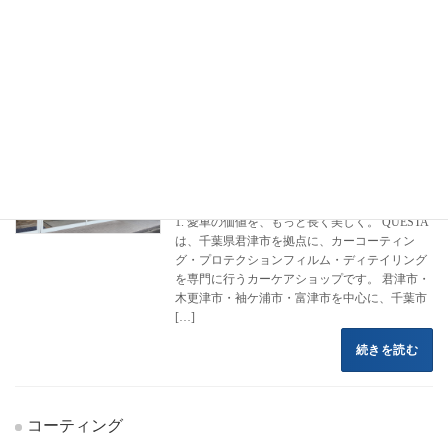
フロントページ
コーティング施工事例
マツダ
CX-8
CX-8
カーコーティング専門店 クエスタカー
HS
ケア
2022年8月16日
1. 愛車の価値を、もっと長く美しく。 QUESTA
は、千葉県君津市を拠点に、カーコーティン
グ・プロテクションフィルム・ディテイリング
を専門に行うカーケアショップです。 君津市・
木更津市・袖ケ浦市・富津市を中心に、千葉市
[…]
続きを読む
コーティング