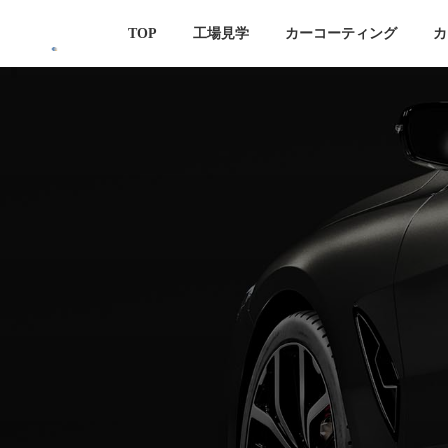
コ
ナ
TOP
工場見学
カーコーティング
カ
ン
ビ
テ
ゲ
ン
ー
ツ
シ
へ
ョ
ス
ン
キ
に
ッ
移
プ
動