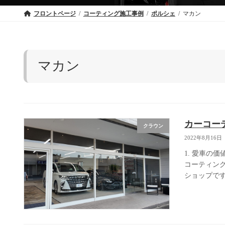
フロントページ
コーティング施工事例
ポルシェ
マカン
マカン
カーコー
クラウン
2022年8月16日
1. 愛車の
コーティン
ショップです