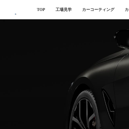
コ
ナ
TOP
工場見学
カーコーティング
カ
ン
ビ
テ
ゲ
ン
ー
ツ
シ
へ
ョ
ス
ン
キ
に
ッ
移
プ
動