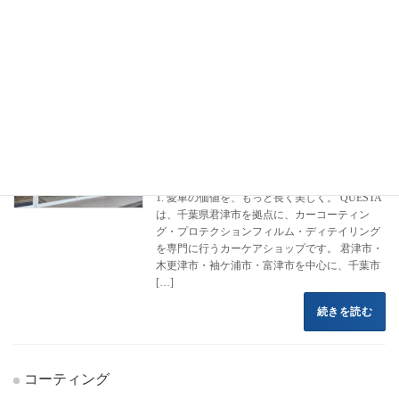
フロントページ
コーティング施工事例
スズキ
ハスラー
ハスラー
カーコーティング専門店 クエスタカー
HS
ケア
2022年8月16日
1. 愛車の価値を、もっと長く美しく。 QUESTA
は、千葉県君津市を拠点に、カーコーティン
グ・プロテクションフィルム・ディテイリング
を専門に行うカーケアショップです。 君津市・
木更津市・袖ケ浦市・富津市を中心に、千葉市
[…]
続きを読む
コーティング