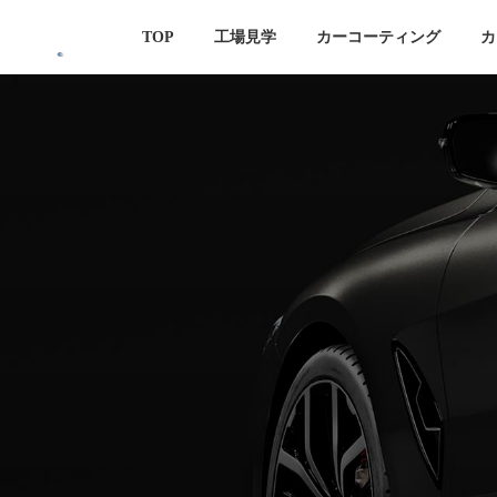
コ
ナ
TOP
工場見学
カーコーティング
カ
ン
ビ
テ
ゲ
ン
ー
ツ
シ
へ
ョ
ス
ン
キ
に
ッ
移
プ
動