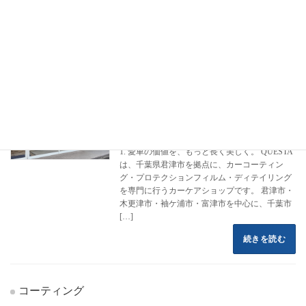
フロントページ
コーティング施工事例
トヨタ
GRヤリス
GRヤリス
カーコーティング専門店 クエスタカー
クラウン
ケア
2022年8月16日
1. 愛車の価値を、もっと長く美しく。 QUESTA
は、千葉県君津市を拠点に、カーコーティン
グ・プロテクションフィルム・ディテイリング
を専門に行うカーケアショップです。 君津市・
木更津市・袖ケ浦市・富津市を中心に、千葉市
[…]
続きを読む
コーティング