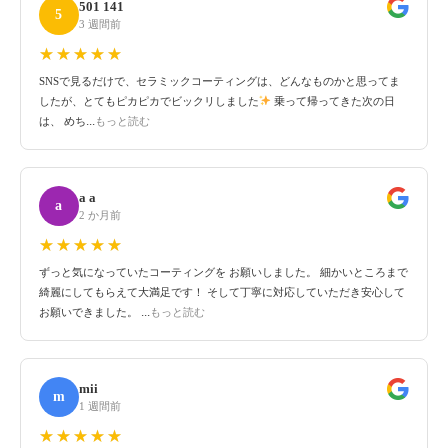
501 141
5
3 週間前
☆☆☆☆☆
★★★★★
SNSで見るだけで、セラミックコーティングは、どんなものかと思ってま
したが、とてもピカピカでビックリしました
乗って帰ってきた次の日
...
は、 めち
もっと読む
a a
a
2 か月前
☆☆☆☆☆
★★★★★
ずっと気になっていたコーティングを お願いしました。 細かいところまで
綺麗にしてもらえて大満足です！ そして丁寧に対応していただき安心して
...
お願いできました。
もっと読む
mii
m
1 週間前
☆☆☆☆☆
★★★★★