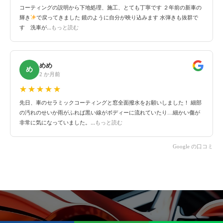
コーティングの説明から下地処理、施工、とても丁寧です ２年前の新車の
輝き
で戻ってきました 鏡のように自分が映り込みます 水弾きも抜群で
...
す 洗車が
もっと読む
めめ
め
2 か月前
☆☆☆☆☆
★★★★★
先日、車のセラミックコーティングと窓全面撥水をお願いしました！ 細部
の汚れのせいか雨がふれば黒い線がボディーに流れていたり…細かい傷が
...
非常に気になっていました。
もっと読む
Google の口コミ
webお問い合わせ
TEL
ライン公式