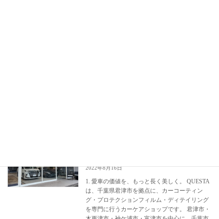
アクアラインを利用すれば川崎・横浜方面からも短時間でアク
セスでき、海沿いのドライブを楽しみながらのご来店も可能で
す。
ピカピカに仕上がったお車でのドライブは、東京湾岸ルートや
湘南エリアの移動時間そのものを、より特別な体験へと変えて
くれます。
当店では神奈川県全域からのご依頼を承っております。
コーティング・洗車・カーケアのご相談はお気軽にお問い合わ
せください。
カーコーティング専門店 クエスタカー
HS
ケア
2022年8月16日
1. 愛車の価値を、もっと長く美しく。 QUESTA
は、千葉県君津市を拠点に、カーコーティン
グ・プロテクションフィルム・ディテイリング
を専門に行うカーケアショップです。 君津市・
木更津市・袖ケ浦市・富津市を中心に、千葉市