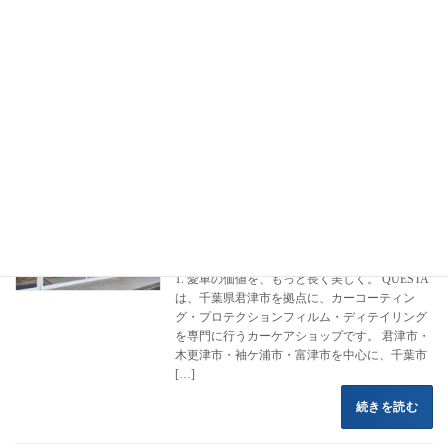
塗装状態を確認したうえで、必要な下地処理、最適なコーティ
ング、施工後のメンテナンス方法まで丁寧にご案内いたしま
す。
テスラの美しいボディラインと先進的な存在感を、より長く、
より気持ちよく楽しんでいただけるよう、QUESTA CAR CARE
がしっかりサポートいたします。
カーコーティング専門店 クエスタカー
クラウン
ケア
2022年8月16日
1. 愛車の価値を、もっと長く美しく。 QUESTA
は、千葉県君津市を拠点に、カーコーティン
グ・プロテクションフィルム・ディテイリング
を専門に行うカーケアショップです。 君津市・
木更津市・袖ケ浦市・富津市を中心に、千葉市
[…]
続きを読む