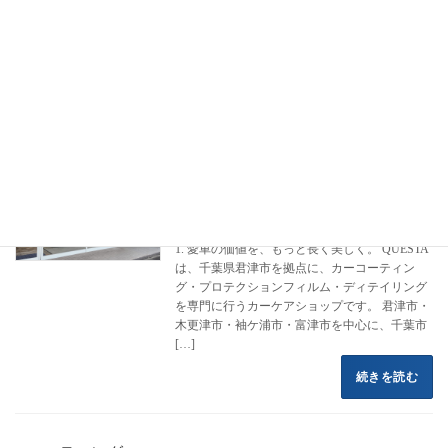
フロントページ
コーティング施工事例
千葉県
千葉市緑区
千葉市緑区 カーコーティング施工事例
カーコーティング専門店 クエスタカー
HS
ケア
2022年8月16日
1. 愛車の価値を、もっと長く美しく。 QUESTA
は、千葉県君津市を拠点に、カーコーティン
グ・プロテクションフィルム・ディテイリング
を専門に行うカーケアショップです。 君津市・
木更津市・袖ケ浦市・富津市を中心に、千葉市
[…]
続きを読む