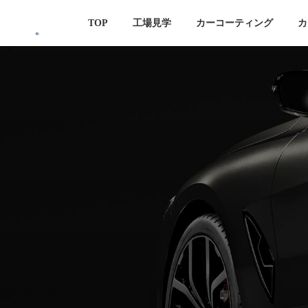
コ
ナ
TOP
工場見学
カーコーティング
カ
ン
ビ
テ
ゲ
ン
ー
ツ
シ
へ
ョ
ス
ン
キ
に
ッ
移
プ
動