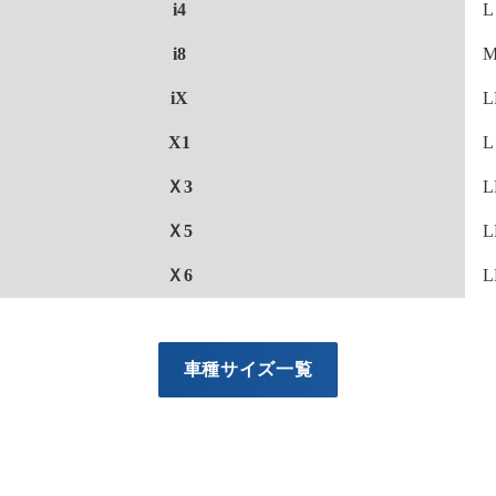
i4
L
i8
iX
L
X1
L
Ｘ3
L
Ｘ5
L
Ｘ6
L
車種サイズ一覧