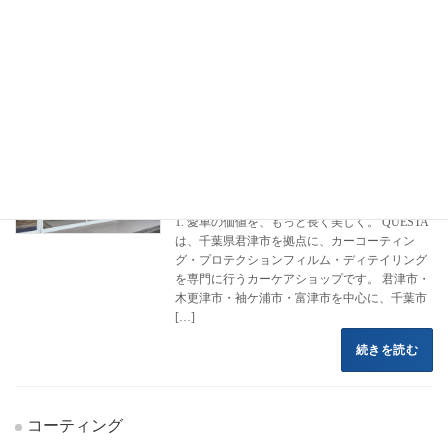
フロントページ
コーティング施工事例
テスラ
モデルS
モデルS
カーコーティング専門店 クエスタカー
ランドクルーザー250
ケア
2022年8月16日
1. 愛車の価値を、もっと長く美しく。 QUESTA
は、千葉県君津市を拠点に、カーコーティン
グ・プロテクションフィルム・ディテイリング
を専門に行うカーケアショップです。 君津市・
木更津市・袖ケ浦市・富津市を中心に、千葉市
[…]
続きを読む
コーティング